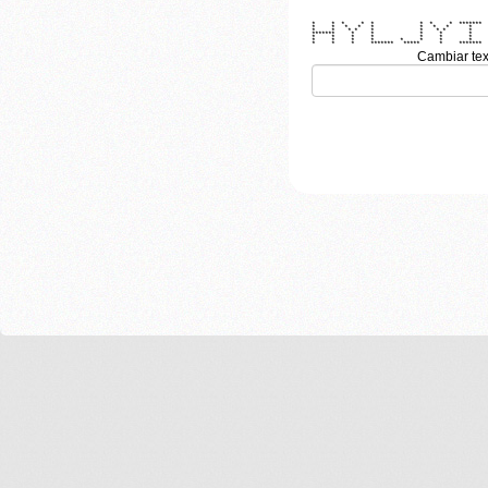
* * * * * * * * *******
* * * * * * * * *
* * * * * * * * *
******* * * * * *
* * * * * * *
* * * * * * * *
* * * ******* ***** * *******
Cambiar tex